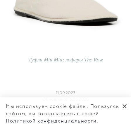
Туфли Miu Miu
;
лоферы The Row
11.09.2023
Обновлено: 13.05.2026
✕
Мы используем cookie файлы. Пользуясь
сайтом, вы соглашаетесь с нашей
Автор —
Лада Крылова
Политикой конфиденциальности
.