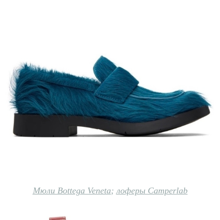
Мюли Bottega Veneta
;
лоферы Camperlab