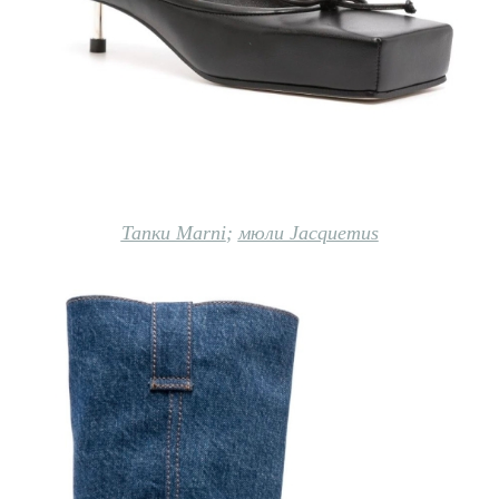
Тапки Marni
;
мюли Jacquemus