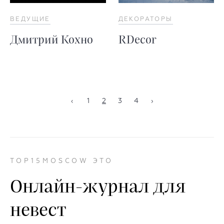
ВЕДУЩИЕ
ДЕКОРАТОРЫ
Дмитрий Кохно
RDecor
‹
1
2
3
4
›
TOP15MOSCOW ЭТО
Онлайн-журнал для
невест