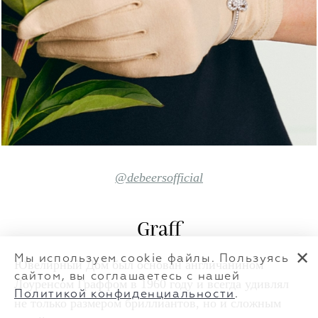
@debeersofficial
Graff
✕
Мы используем cookie файлы. Пользуясь
Ювелирный Дом был основан англичанином
сайтом, вы соглашаетесь с нашей
Лоуренсом Граффом
в 1960 году и всегда удивлял
Политикой конфиденциальности
.
не только размером бриллиантов, но и сложным