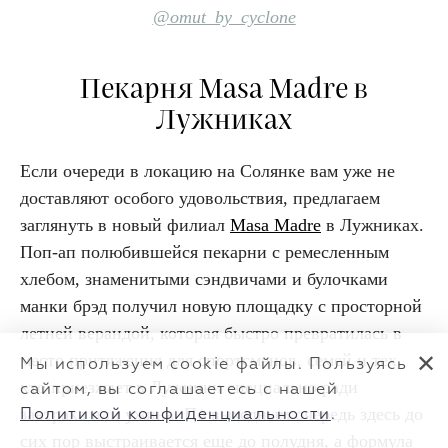
@omut_by_cyclone
Пекарня Masa Madre в
Лужниках
Если очереди в локацию на Солянке вам уже не
доставляют особого удовольствия, предлагаем
заглянуть в новый филиал
Masa Madre
в Лужниках.
Поп-ап полюбившейся пекарни с ремесленным
хлебом, знаменитыми сэндвичами и булочками
манки брэд получил новую площадку с просторной
летней верандой, которая быстро превратилась в
место притяжения для спортсменов, семей и тех,
✕
Мы используем cookie файлы. Пользуясь
кто приезжает в Лужники специально ради
сайтом, вы соглашаетесь с нашей
завтрака или ужина. По выходным очередь здесь до
Политикой конфиденциальности
.
сих пор выстраивается еще до полудня, а формула