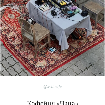
@xvii.cafe
Кофейня «Чапа»