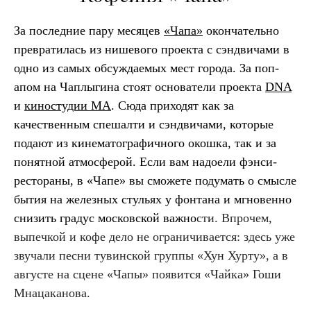
За последние пару месяцев
«Чапа»
окончательно
превратилась из нишевого проекта с сэндвичами в
одно из самых обсуждаемых мест города. За поп-
апом на Чаплыгина стоят основатели проекта
DNA
и
киностудии MA
. Сюда приходят как за
качественным спешалти и сэндвичами, которые
подают из кинематографичного окошка, так и за
понятной атмосферой. Если вам надоели фэнси-
рестораны, в «Чапе» вы сможете подумать о смысле
бытия на железных стульях у фонтана и мгновенно
снизить градус московской важно
сти. Впрочем,
выпечкой и кофе дело не ограничивается: здесь уже
звучали песни тувинской группы «Хун Хурту», а в
августе на сцене «Чапы» появится «Чайка» Гоши
Мнацаканова.