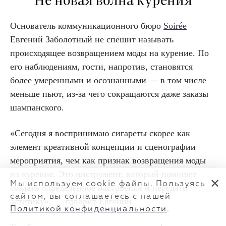
Не новая волна курения
Основатель коммуникационного бюро
Soirée
Евгений Заболотный не спешит называть
происходящее возвращением моды на курение. По
его наблюдениям, гости, напротив, становятся
более умеренными и осознанными — в том числе
меньше пьют, из-за чего сокращаются даже заказы
шампанского.
«Сегодня я воспринимаю сигареты скорее как
элемент креативной концепции и сценографии
мероприятия, чем как признак возвращения моды
на курение. Это инструмент, который помогает
✕
Мы используем cookie файлы. Пользуясь
создать определенное настроение и передать
сайтом, вы соглашаетесь с нашей
эстетику», — говорит Евгений.
Политикой конфиденциальности
.