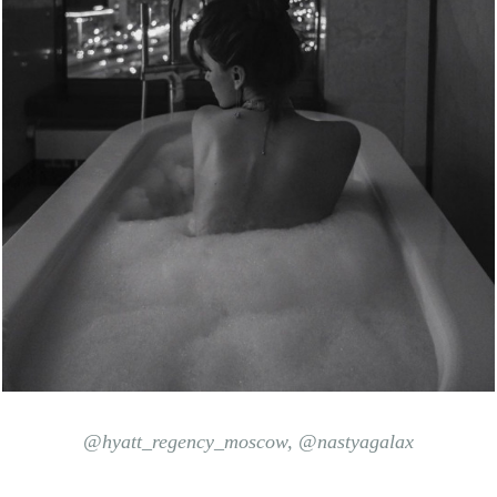
@hyatt_regency_moscow, @
nastyagalax