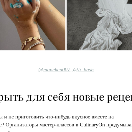
@maneken007
,
@li_bash
рыть для себя новые рец
 и не приготовить что-нибудь вкусное вместе на
е? Организаторы мастер-классов в
CulinaryOn
продумыва