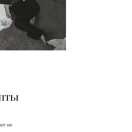
епты
ют не