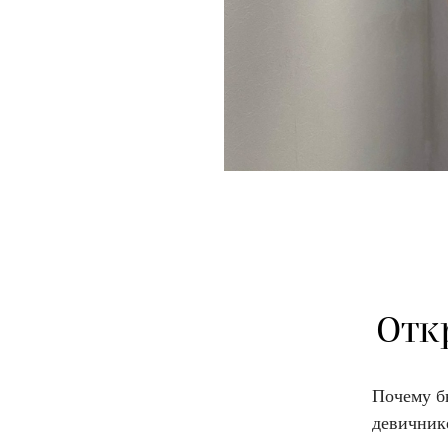
Отк
Почему бы
девичник