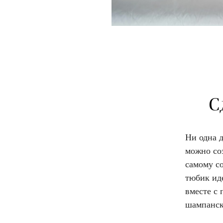
С
Ни одна д
можно соз
самому со
тюбик ид
вместе с 
шампанск