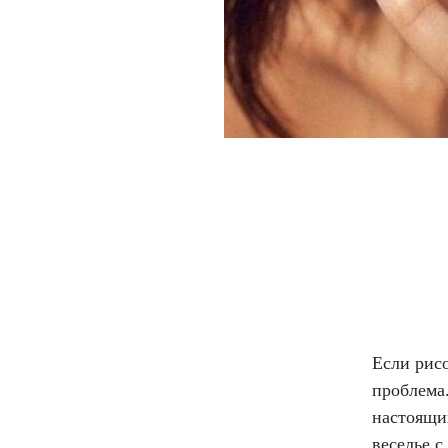
Если рисо
проблема
настоящи
веселье с