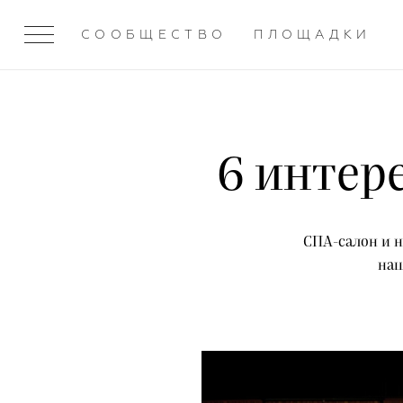
СООБЩЕСТВО
ПЛОЩАДКИ
6 интер
СПА-салон и н
наш