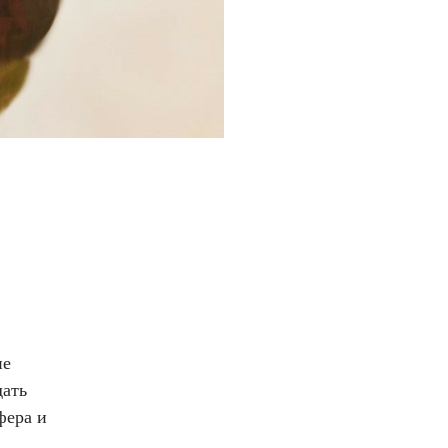
не
ать
фера и