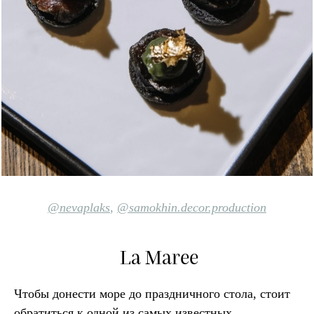
@nevaplaks
,
@samokhin.decor.production
La Maree
Чтобы донести море до праздничного стола, стоит
обратиться к одной из самых известных