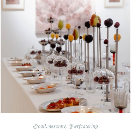
@call.mesonny
,
@wrfcatering