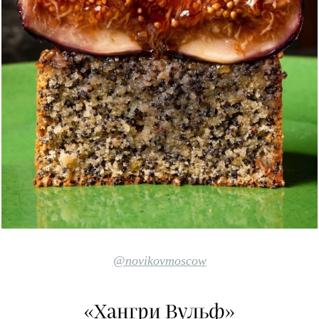
@novikovmoscow
«Хангри Вульф»