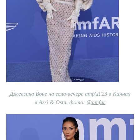
Джессика Вонг на гала-вечере amfAR'23 в Каннах
в Azzi & Osta, фото:
@
amfar