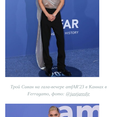
Трой Сиван на гала-вечере amfAR'23 в Каннах в
Ferragamo, фото:
@
justjaredjr