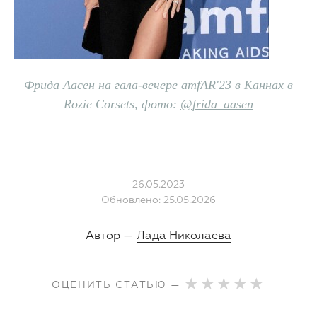
Фрида Аасен на гала-вечере amfAR'23 в Каннах в
Rozie Corsets, фото:
@
frida_aasen
26.05.2023
Обновлено: 25.05.2026
Автор —
Лада Николаева
ОЦЕНИТЬ СТАТЬЮ —