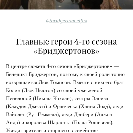
@bridgertonnetflix
Главные герои 4-го сезона
«Бриджертонов»
В центре сюжета 4-го сезона «Бриджертонов» —
Бенедикт Бриджертон, поэтому к своей роли точно
возвращается Люк Томпсон. Вместе с ним его брат
Колин (Люк Ньютон) со своей уже женой
Пенелопой (Никола Кохлан), сестры Элоиза
(Клаудия Джесси) и Франческа (Ханна Додд), леди
Вайолет (Рут Геммелл), леди Дэнбери (Аджоа
Андо) и королева Шарлотта (Голда Рошевель).
Увидят зрители и старшего в семействе