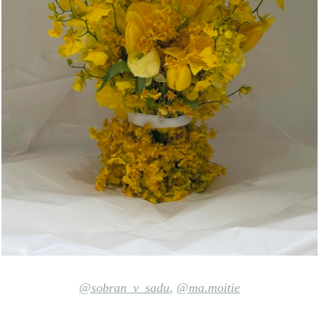
@sobran_v_sadu
,
@ma.moitie