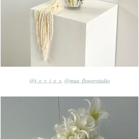
@t_e_r_i_e_s
,
@mua_flowerstudio