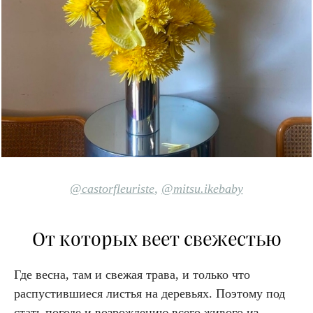
@castorfleuriste
,
@mitsu.ikebaby
От которых веет свежестью
Где весна, там и свежая трава, и только что
распустившиеся листья на деревьях. Поэтому под
стать погоде и возрождению всего живого из