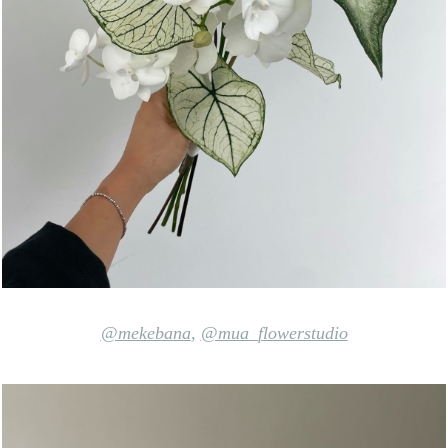
@mekebana
,
@mua_flowerstudio