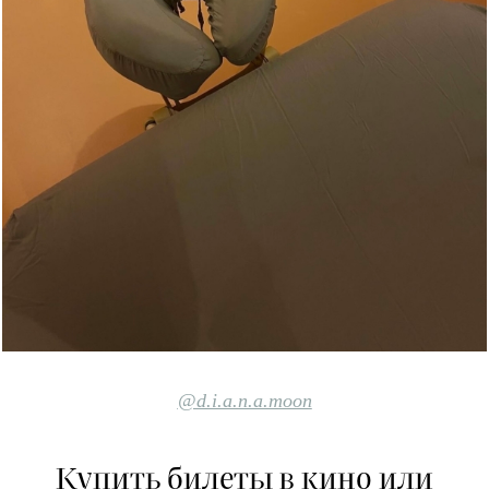
@d.i.a.n.a.moon
Купить билеты в кино или