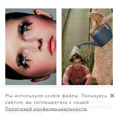
КРАСОТА
ЛАЙФСТАЙЛ
✕
Мы используем cookie файлы. Пользуясь
Закатный румянец —
Самые ожидаемые
сайтом, вы соглашаетесь с нашей
главный makeup
события августа 2024
Политикой конфиденциальности
.
тренд этого лета
в Москве