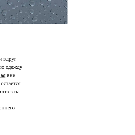
ы вдруг
ю одежду
вая
вне
остается
рогноз на
еннего