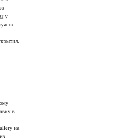
за
ar
у
 нужно
открытия.
к
тому
авку в
llery на
из