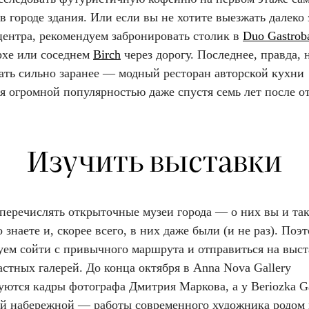
в городе здания. Или если вы не хотите выезжать далеко 
центра, рекомендуем забронировать столик в
Duo Gastrob
хе или соседнем
Birch
через дорогу. Последнее, правда,
ать сильно заранее — модный ресторан авторской кухни
ся огромной популярностью даже спустя семь лет после 
Изучить выставки
 перечислять открыточные музеи города — о них вы и та
 знаете и, скорее всего, в них даже были (и не раз). Поэ
уем сойти с привычного маршрута и отправиться на выст
астных галерей. До конца октября в Anna Nova Gallery
ются кадры фотографа Дмитрия Маркова, а у Beriozka Ga
й набережной — работы современного художника родом 