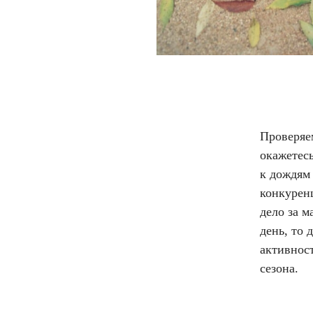
Проверяем
окажетес
к дождям 
конкурен
дело за м
день, то
активност
сезона.