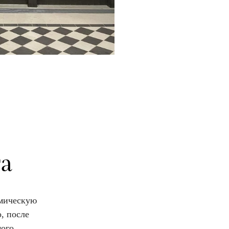
та
омическую
, после
мого