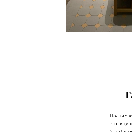
г
Поднимае
столицу н
бани) и 