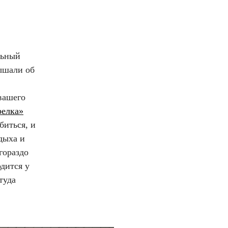
льный
ышали об
 вашего
релка»
биться, и
дыха и
гораздо
дится у
туда