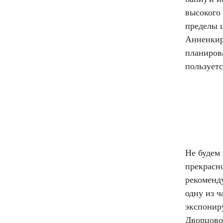
высокого 
пределы 
Анненкир
планиров
пользует
Не будем
прекрасно
рекоменд
одну из ч
экспониру
Дворцово