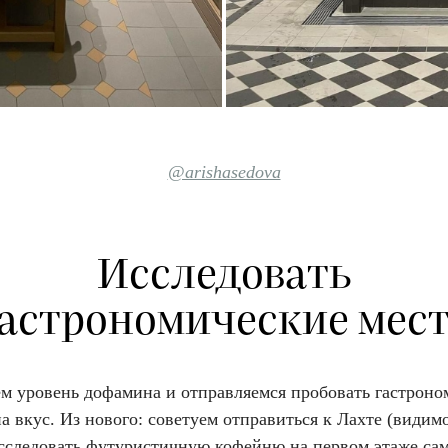
@arishasedova
Исследовать
астрономические мес
м уровень дофамина и отправляемся пробовать гастрон
а вкус. Из нового: советуем отправиться к Лахте (видимо
исследовать футуристичную кофейню на первом этаже са