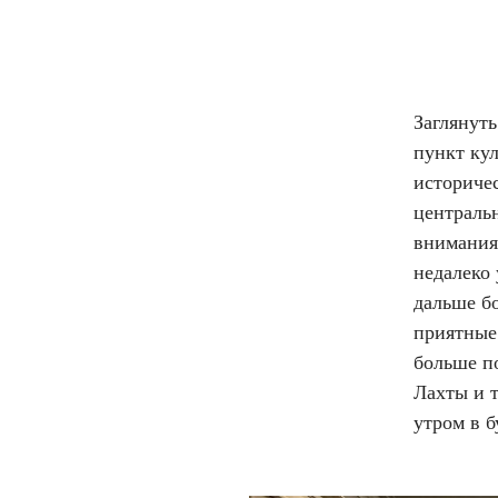
Заглянуть
пункт ку
историче
центральн
внимания
недалеко 
дальше бо
приятные 
больше п
Лахты и т
утром в 