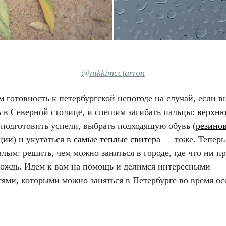
@nikkimcclarron
 готовность к петербургской непогоде на случай, если в
ь в Северной столице, и спешим загибать пальцы:
верхню
подготовить успели, выбрать подходящую обувь (
резино
ции) и укутаться в
самые теплые свитера
— тоже. Теперь 
алым: решить, чем можно заняться в городе, где что ни п
 дождь. Идем к вам на помощь и делимся интересными
ями, которыми можно заняться в Петербурге во время ос