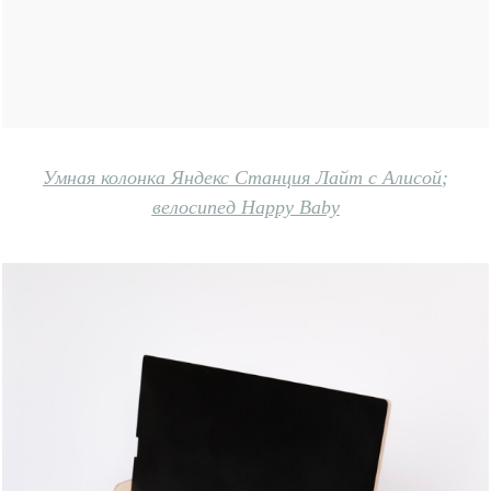
Умная колонка Яндекс Станция Лайт с Алисой
;
велосипед Happy Baby