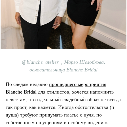
@blanche_atelier_
,
Марго Шелобкова,
основательница Blanche Bridal
По следам недавно
прошедшего мероприятия
Blanche Bridal
для стилистов, хочется напомнить
невестам, что идеальный свадебный образ не всегда
так прост, как кажется. Иногда обстоятельства (и
душа) требуют придумать платье с нуля, по
собственным ощущениям и особому ви́дению.