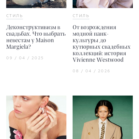
СТИЛЬ
СТИЛЬ
Деконструктивизм в
От возрождения
свадьбах. Что выбрать
модной панк-
невестам у Maison
культуры до
Margiela?
кутюрных свадебных
коллекций: история
09 / 04 / 2025
Vivienne Westwood
08 / 04 / 2026