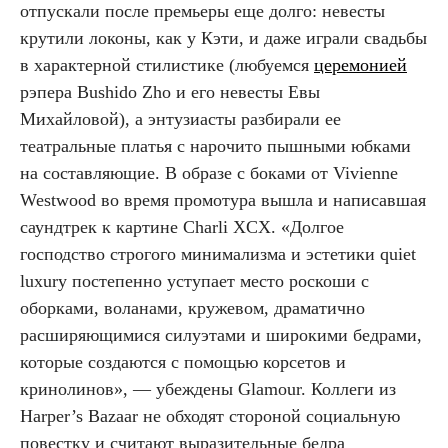
отпускали после премьеры еще долго: невесты
крутили локоны, как у Кэти, и даже играли свадьбы
в характерной стилистике (любуемся
церемонией
рэпера Bushido Zho и его невесты Евы
Михайловой), а энтузиасты разбирали ее
театральные платья с нарочито пышными юбками
на составляющие. В образе с боками от Vivienne
Westwood во время промотура вышла и написавшая
саундтрек к картине Charli XCX. «Долгое
господство строгого минимализма и эстетики quiet
luxury постепенно уступает место роскоши с
оборками, воланами, кружевом, драматично
расширяющимися силуэтами и широкими бедрами,
которые создаются с помощью корсетов и
кринолинов», — убеждены Glamour. Коллеги из
Harper’s Bazaar не обходят стороной социальную
повестку и считают выразительные бедра