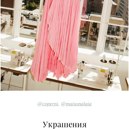
@coperni
,
@maisonalaia
Украшения