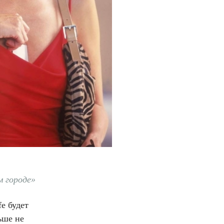
 городе»‎
e будет
ьше не