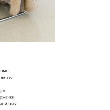
и ваш
 на это
дам
верженки
лом году