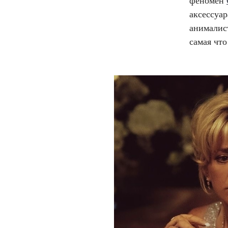
феномен
аксессуа
анималис
самая что