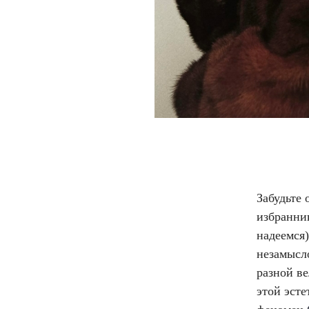
Забудьте 
избранни
надеемся)
незамысл
разной ве
этой эст