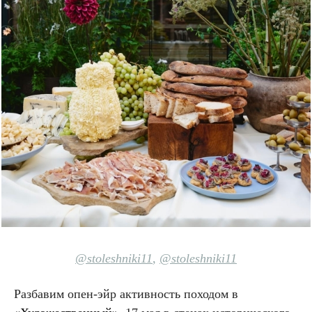
@stoleshniki11
,
@stoleshniki11
Разбавим опен-эйр активность походом в