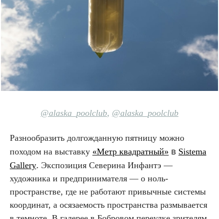
@alaska_poolclub
,
@alaska_poolclub
Разнообразить долгожданную пятницу можно
в
походом на выставку
«Метр квадратный»
Sistema
.
Gallery
Экспозиция Северина Инфантэ —
художника и предпринимателя — о ноль-
пространстве, где не работают привычные системы
координат, а осязаемость пространства размывается
в темноте. В галерее в Бобровом переулке зрителям