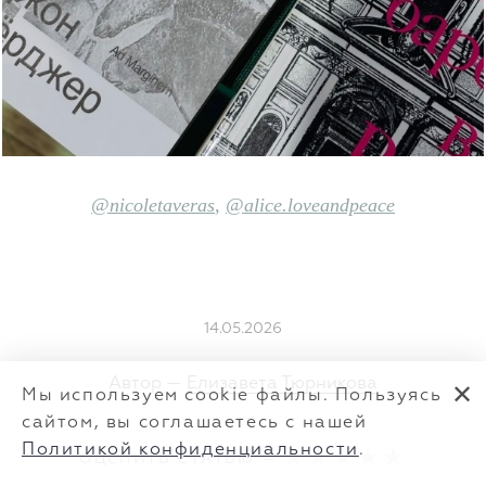
@nicoletaveras
,
@alice.loveandpeace
14.05.2026
Автор —
Елизавета Тюрникова
✕
Мы используем cookie файлы. Пользуясь
сайтом, вы соглашаетесь с нашей
Политикой конфиденциальности
.
ОЦЕНИТЬ СТАТЬЮ —