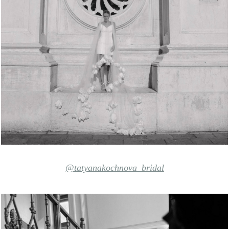
@tatyanakochnova_bridal