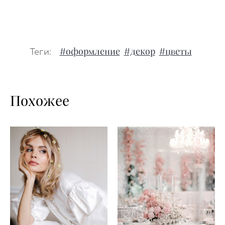
Теги:
#оформление
#декор
#цветы
Похожее