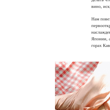
вино, иск
Нам повез
первоотк
наслажде
Японии, а
горах Кав