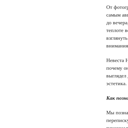
От фотог
самым авг
до вечера
теплоте 
взглянуть
внимания
Невеста Н
почему он
выглядел
эстетика.
Как позн
Мы позна
переписку
поужинал