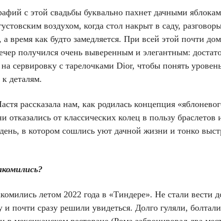
рафий с этой свадьбы буквально пахнет дачными яблока
устовским воздухом, когда стол накрыт в саду, разговор
, а время как будто замедляется. При всей этой почти д
вечер получился очень выверенным и элегантным: достат
 на сервировку с тарелочками Dior, чтобы понять уровен
 к деталям.
астя рассказала нам, как родилась концепция «яблоневог
и отказались от классических колец в пользу браслетов 
 день, в котором сошлись уют дачной жизни и тонко выс
акомились?
комились летом 2022 года в «Тиндере». Не стали вести 
 и почти сразу решили увидеться. Долго гуляли, болтали
и в мексиканском ресторане (Рома забронировал два мес