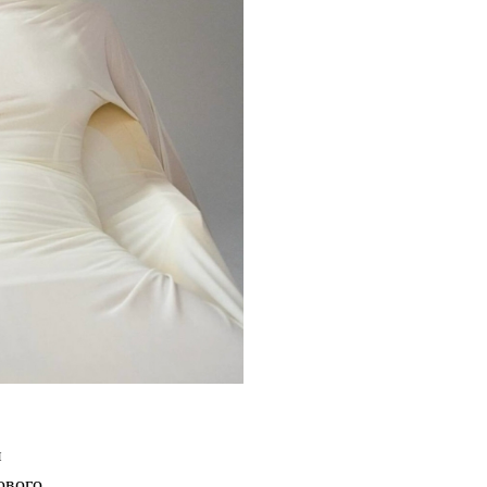
й
ового