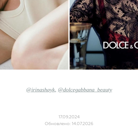
@irinashayk
,
@dolcegabbana_beauty
17.09.2024
Обновлено: 14.07.2026