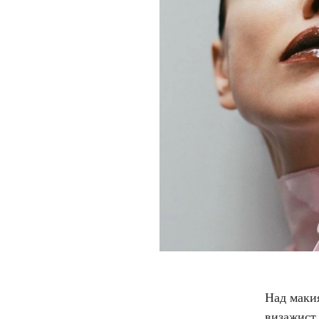
Над маки
визажист