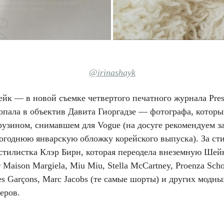
@irinashayk
йк — в новой съемке четвертого печатного журнала Prese
опала в объектив Давита Гиоргадзе — фотографа, которы
узином, снимавшем для Vogue (на досуге рекомендуем за
огоднюю январскую обложку корейского выпуска). За ст
 стилистка Клэр Бирн, которая переодела внеземную Шей
 Maison Margiela, Miu Miu, Stella McCartney, Proenza Scho
 Garçons, Marc Jacobs (те самые шорты) и других модны
теров.