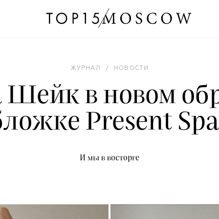
ЖУРНАЛ
/
НОВОСТИ
 Шейк в новом обр
бложке Present Spa
И мы в восторге