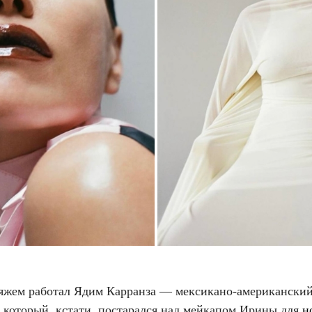
яжем работал Ядим Карранза — мексикано-американски
, который, кстати, постарался над мейкапом Ирины для
н