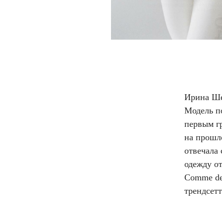
Ирина Ше
Модель п
первым гр
на прошл
отвечала
одежду от
Comme des
трендсет