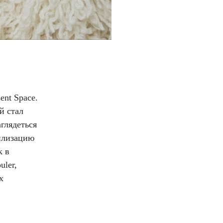
nt Space.
й стал
глядеться
илизацию
к в
uler,
х