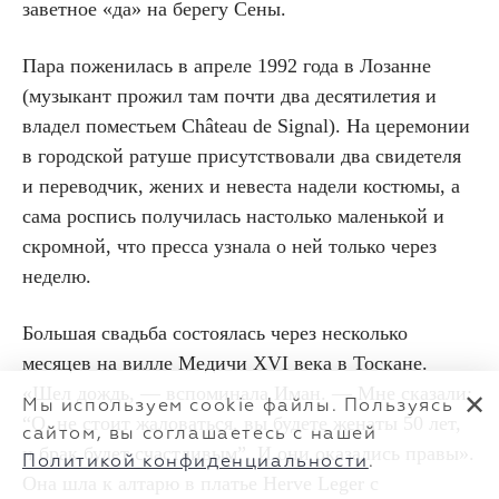
заветное «да» на берегу Сены.
Пара поженилась в апреле 1992 года в Лозанне
(музыкант прожил там почти два десятилетия и
владел поместьем Château de Signal). На церемонии
в городской ратуше присутствовали два свидетеля
и переводчик, жених и невеста надели костюмы, а
сама роспись получилась настолько маленькой и
скромной, что пресса узнала о ней только через
неделю.
Большая свадьба состоялась через несколько
месяцев на вилле Медичи XVI века в Тоскане.
«Шел дождь, — вспоминала Иман. — Мне сказали:
✕
Мы используем cookie файлы. Пользуясь
“О, не стоит жаловаться, вы будете женаты 50 лет,
сайтом, вы соглашаетесь с нашей
и брак будет счастливым”. И они оказались правы».
Политикой конфиденциальности
.
Она шла к алтарю в платье Herve Leger с