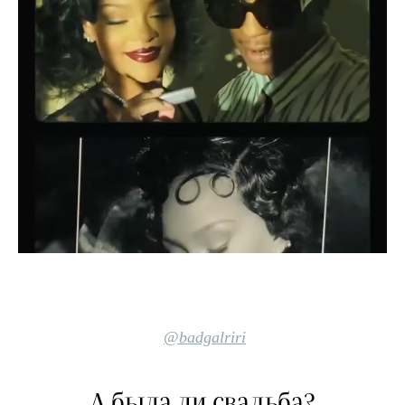
@badgalriri
А была ли свадьба?