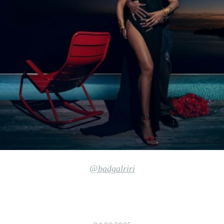
@badgalriri