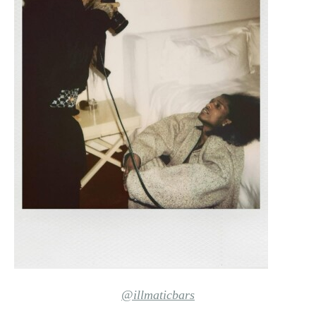
@illmaticbars