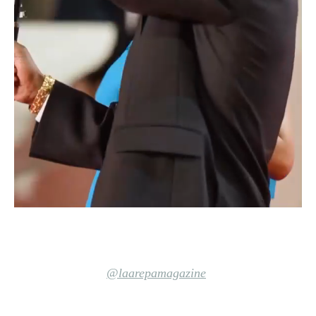
@laarepamagazine