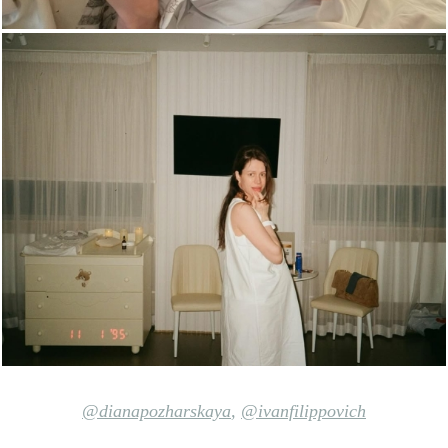
@dianapozharskaya
,
@ivanfilippovich