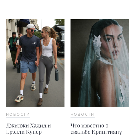
НОВОСТИ
НОВОСТИ
Джиджи Хадид и
Что известно о
Брэдли Купер
свадьбе Криштиану