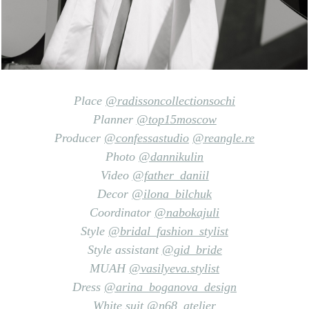
Place
@radissoncollectionsochi
Planner
@top15moscow
Producer
@confessastudio
@reangle.re
Photo
@dannikulin
Video
@father_daniil
Decor
@ilona_bilchuk
Coordinator
@nabokajuli
Style
@bridal_fashion_stylist
Style assistant
@gid_bride
MUAH
@vasilyeva.stylist
Dress
@arina_boganova_design
White suit
@n68_atelier