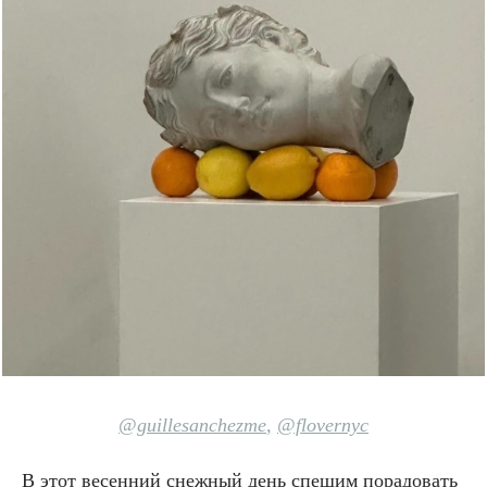
@guillesanchezme
,
@flovernyc
В этот весенний снежный день спешим порадовать