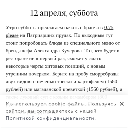
12 апреля, суббота
Утро субботы предлагаем начать с бранча в
0,75
please
на Патриарших прудах. По выходным тут
стоит попробовать блюда из специального меню от
бренд-шефа Александра Кучерова. Тот, кто будет в
ресторане не в первый раз, сможет угадать
некоторые черты хитовых позиций, с новым
утренним почерком. Берите на пробу сморреброды
двух видов: с печенью трески и картофелем (1580
рублей) или магаданской креветкой (1560 рублей), а
также луковый суп с козьим камамбером (800
✕
рублей) и зеленую гречку с уткой и песто из
Мы используем cookie файлы. Пользуясь
сайтом, вы соглашаетесь с нашей
черемши (920 рублей).
Политикой конфиденциальности
.