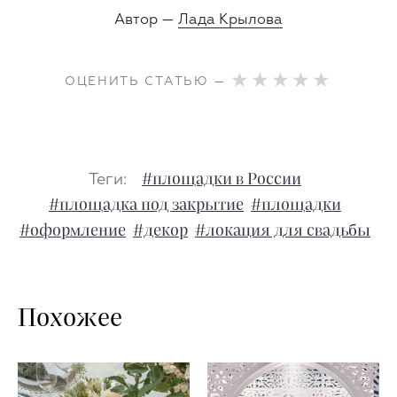
Автор —
Лада Крылова
ОЦЕНИТЬ СТАТЬЮ —
Теги:
#площадки в России
#площадка под закрытие
#площадки
#оформление
#декор
#локация для свадьбы
Похожее