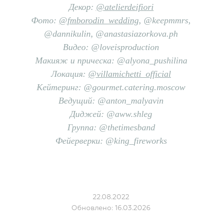
Декор:
@atelierdeifiori
Фото:
@fmborodin_wedding
, @keepmmrs,
@dannikulin, @anastasiazorkova.ph
Видео: @loveisproduction
Макияж и прическа: @alyona_pushilina
Локация:
@villamichetti_official
Кейтеринг: @gourmet.catering.moscow
Ведущий: @anton_malyavin
Диджей: @aww.shleg
Группа: @thetimesband
Фейерверки: @king_fireworks
22.08.2022
Обновлено: 16.03.2026