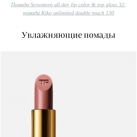
Помада Seventeen all day lip color & top gloss 32
;
помада Kiko unlimited double touch 130
Увлажняющие помады