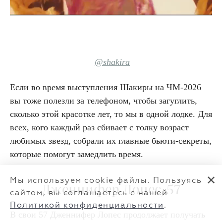
@shakira
Если во время выступления Шакиры на ЧМ-2026
вы тоже полезли за телефоном, чтобы загуглить,
сколько этой красотке лет, то мы в одной лодке. Для
всех, кого каждый раз сбивает с толку возраст
любимых звезд, собрали их главные бьюти-секреты,
которые помогут замедлить время.
✕
Мы используем cookie файлы. Пользуясь
Дженнифер Лопес, 57
сайтом, вы соглашаетесь с нашей
Политикой конфиденциальности
.
В свои 57 Дженнифер Лопес продолжает получать