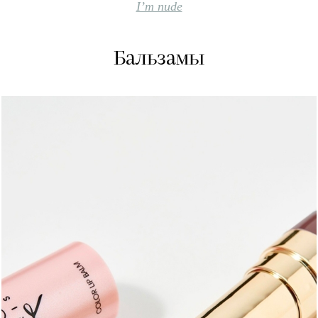
I’m nude
Бальзамы