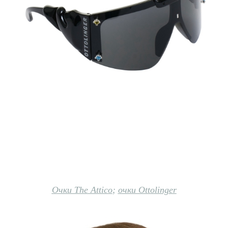
Очки The Attico
;
очки Ottolinger