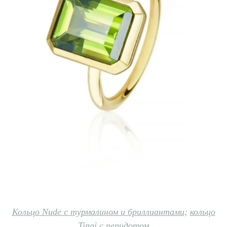
Кольцо Nude с турмалином и бриллиантами;
кольцо
Tinai c перидотом