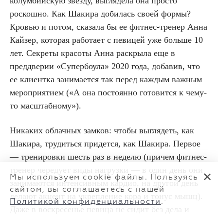
колумбийскую звезду, выглядела она просто
роскошно. Как Шакира добилась своей формы?
Кровью и потом, сказала бы ее фитнес-тренер Анна
Кайзер, которая работает с певицей уже больше 10
лет. Секреты красоты Анна раскрыла еще в
преддверии «Супербоула» 2020 года, добавив, что
ее клиентка занимается так перед каждым важным
мероприятием («А она постоянно готовится к чему-
то масштабному»).
Никаких облачных замков: чтобы выглядеть, как
Шакира, трудиться придется, как Шакира. Первое
— тренировки шесть раз в неделю (причем фитнес-
тренер чередует виды нагрузки — в один день они
✕
Мы используем cookie файлы. Пользуясь
занимаются интенсивным кардио, на другой день
сайтом, вы соглашаетесь с нашей
делают акцент на укрепление кора и тонус мышц).
Политикой конфиденциальности
.
Даже в воскресенье певица не сидит без дела и