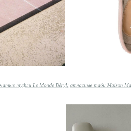
чатые туфли Le Monde Béryl
;
атласные таби Maison Mar