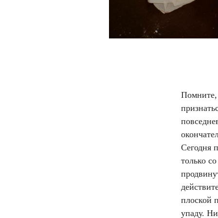
Помните, 
признатьс
повседне
окончател
Сегодня 
только с
продвинут
действит
плоской 
упаду. Н