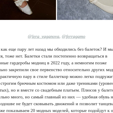
@lera_vaganova
,
@ferragamo
как еще пару лет назад мы обходились без балеток? И мы
я, тоже нет. Балетки стали постепенно возвращаться в
вные гардеробы модниц в 2022 году, а немногим позже
ьно закрепили свое первенство относительно других мод
практичную пару в стиле баллеткор можно легко подружи
о строгим брючным костюмом или даже трениками (урове
ых), но и вместе со свадебным платьем. Плюсов у балет
ельно много, но самый главный из них — удобная обувь 
подошве не будет сковывать движений и позволит танцев
иже показываем 20 модных моделей, которые подойдут к 