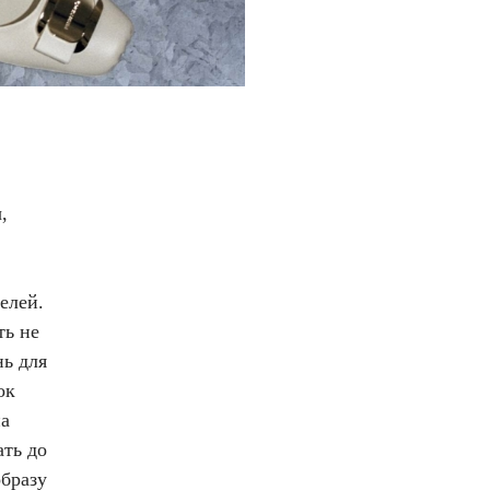
,
елей.
ть не
нь для
ок
на
ать до
образу