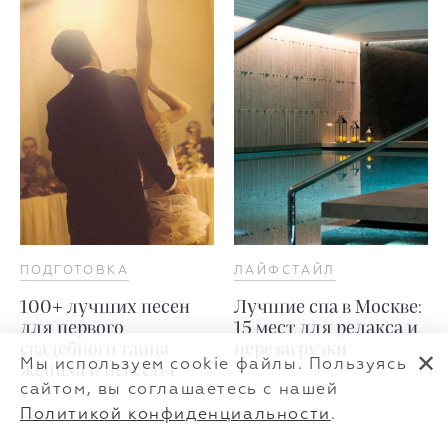
ПОДГОТОВКА
ЛАЙФСТАЙЛ
100+ лучших песен
Лучшие спа в Москве:
для первого
15 мест для релакса и
свадебного танца
перезагрузки
✕
Мы используем cookie файлы. Пользуясь
жениха и невесты
сайтом, вы соглашаетесь с нашей
Политикой конфиденциальности
.