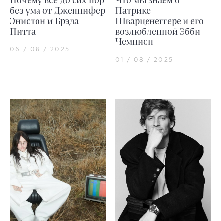
Почему все до сих пор
Что мы знаем о
без ума от Дженнифер
Патрике
Энистон и Брэда
Шварценеггере и его
Питта
возлюбленной Эбби
Чемпион
06 / 08 / 2025
01 / 08 / 2025