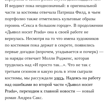
И вердикт пока неоднозначный: в оригинальной
части за костюмы отвечала Патриша Филд, в чьем
портфолио также отметились культовые образы
героинь «Секса в большом городе». В продолжении
«Дьявол носит Prada» она к своей работе не
вернулась. Несмотря на то что имена художников
по костюмам пока держат в секрете, появились
первые догадки (впрочем, угадывается и почерк) —
за наряды отвечает Молли Родженс, которая
трудилась над «И просто так...». Что не так с
третьим сезоном и какую роль в этом сыграли
костюмы, мы рассуждали
здесь
. Н
адеясь на работу
над ошибками во второй части «Дьявол носит
Prada», переходим к главной новости
— новый
роман Андреа Сакс.