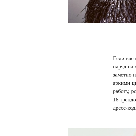
Если вас 
наряд на
заметно 
яркими цв
работу, 
16 тренд
дресс-код