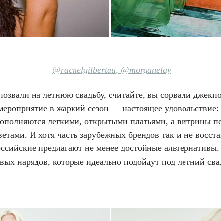
@rachelgilbertau
,
@morganelay
позвали на летнюю свадьбу, считайте, вы сорвали джекпо
 мероприятие в жаркий сезон — настоящее удовольствие:
пополняются легкими, открытыми платьями, а витрины п
етами. И хотя часть зарубежных брендов так и не восст
российские предлагают не менее достойные альтернативы
овых нарядов, которые идеально подойдут под летний св
.