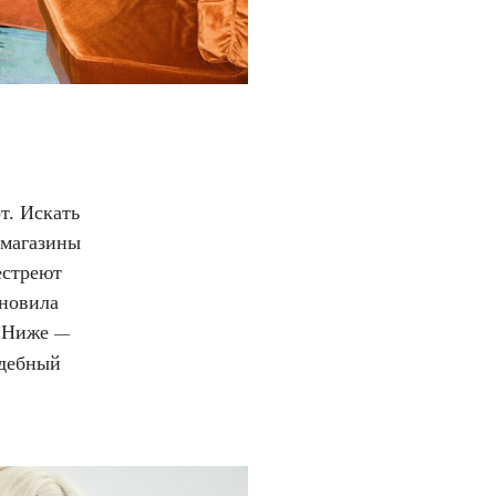
т. Искать
 магазины
естреют
ановила
. Ниже
—
адебный