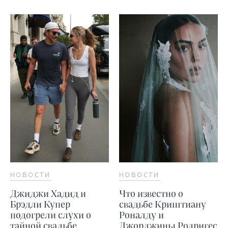
НОВОСТИ
НОВОСТИ
Джиджи Хадид и
Что известно о
Брэдли Купер
свадьбе Криштиану
подогрели слухи о
Роналду и
тайной свадьбе
Джорджины Родригес