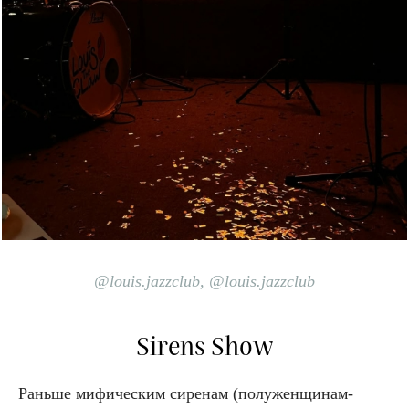
@louis.jazzclub
,
@louis.jazzclub
Sirens Show
Раньше мифическим сиренам (полуженщинам-