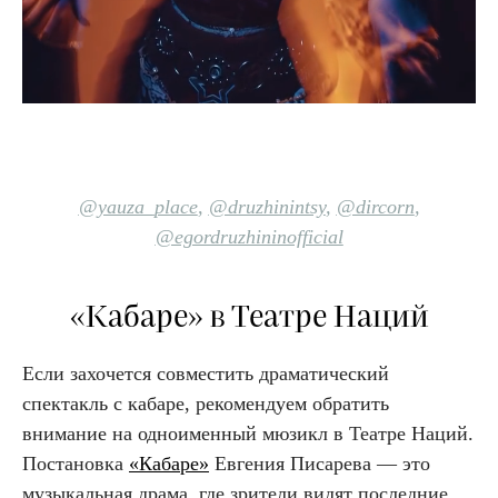
@yauza_place
,
@druzhinintsy
,
@dircorn
,
@egordruzhininofficial
«Кабаре» в Театре Наций
Если захочется совместить драматический
спектакль с кабаре, рекомендуем обратить
внимание на одноименный мюзикл в Театре Наций.
Постановка
«Кабаре»
Евгения Писарева — это
музыкальная драма, где зрители видят последние