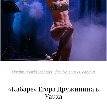
@ruby_sparks_cabaret
,
@ruby_sparks_cabaret
«Кабаре» Егора Дружинина в
Yauza