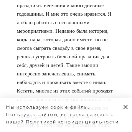
праздники: венчания и многодневные
годовщины. И мне это очень нравится. Я
люблю работать с осознанными
мероприятиями. Недавно была история,
когда пара, которая давно вместе, но не
смогла сыграть свадьбу в свое время,
решила устроить большой праздник для
себя, друзей и детей. Такие эмоции
интересно запечатлевать, снимать,
наблюдать и проживать вместе с ними.
Кстати, многие из этих событий проходят
под соглашением о неразглашении, и это
✕
здорово, когда люди хотят сохранить их
Мы используем cookie файлы.
Пользуясь сайтом, вы соглашаетесь с
только для личного архива. Именно
нашей
Политикой конфиденциальности
.
поэтому в этом году могу показать лишь