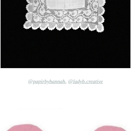
@papirbyhannah
,
@ladyb.creative