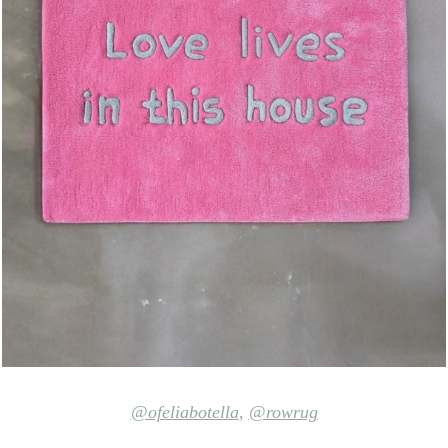
@ofeliabotella
,
@rowrug