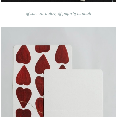
@sashabraulov
,
@papirbyhannah