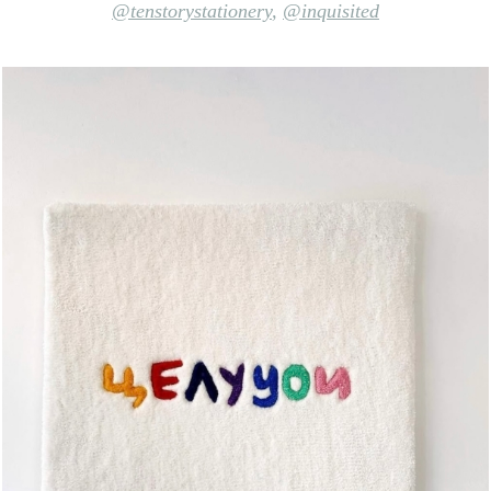
@tenstorystationery
,
@inquisited