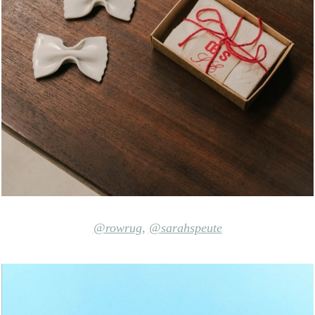
@rowrug
,
@sarahspeute