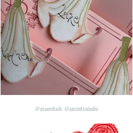
@grum4rah
,
@sprinkystudio