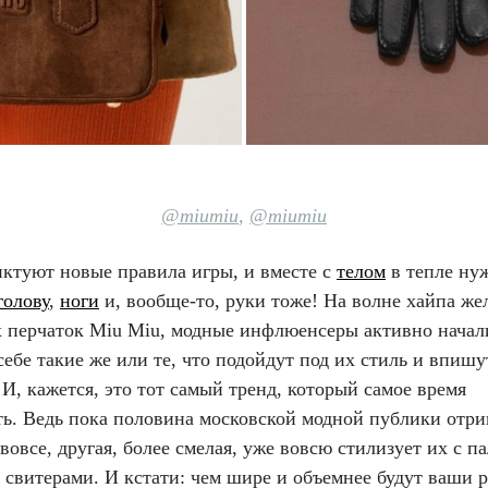
@miumiu
,
@miumiu
иктуют новые правила игры, и вместе с
телом
в тепле ну
голову
,
ноги
и, вообще-то, руки тоже! На волне хайпа же
 перчаток Miu Miu, модные инфлюенсеры активно начал
себе такие же или те, что подойдут под их стиль и впишу
 И, кажется, это тот самый тренд, который самое время
ть. Ведь пока половина московской модной публики отри
вовсе, другая, более смелая, уже вовсю стилизует их с па
 свитерами. И кстати: чем шире и объемнее будут ваши 