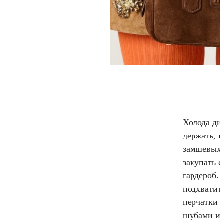
Холода д
держать,
замшевых
закупать 
гардероб.
подхвати
перчатки 
шубами и