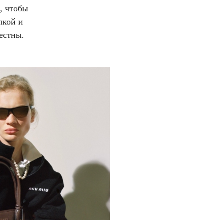
, чтобы
лкой и
местны.