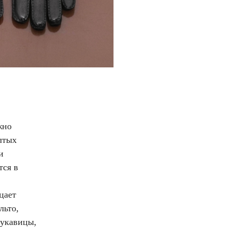
жно
лтых
и
тся в
цает
льто,
рукавицы,