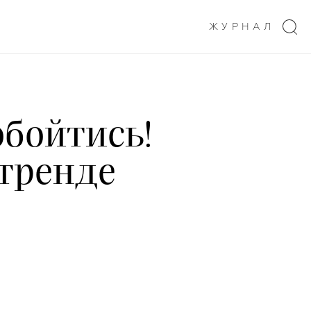
ЖУРНАЛ
обойтись!
 тренде