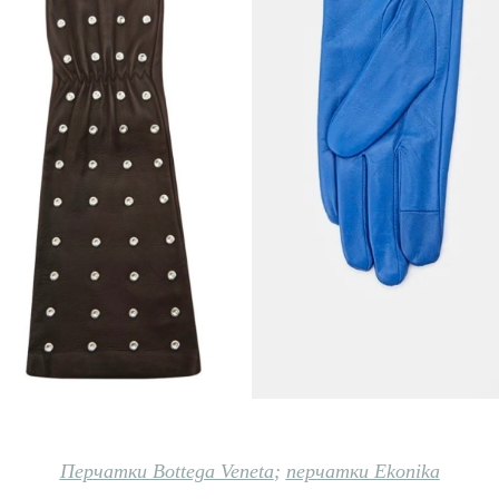
Перчатки Bottega Veneta
;
перчатки Ekonika