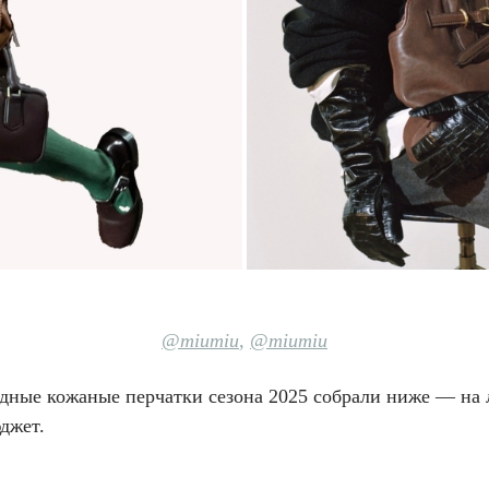
@miumiu
,
@miumiu
дные кожаные перчатки сезона 2025 собрали ниже — на
юджет.