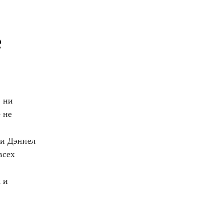
е
, ни
 не
ли Дэниел
всех
 и