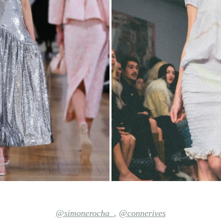
@simonerocha_
,
@connerives