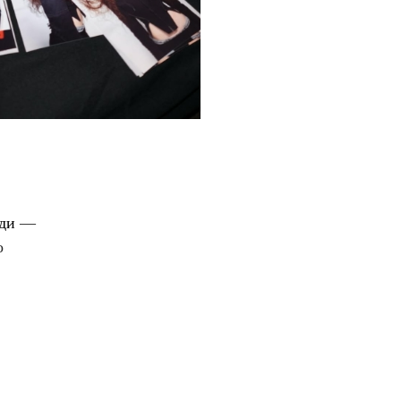
еди
—
о