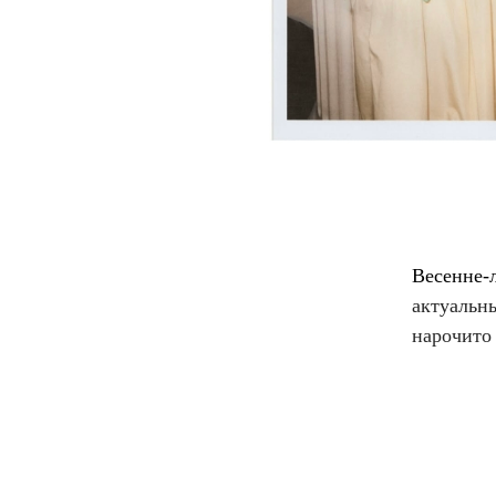
Весенне-
актуальн
нарочито