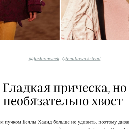
@fashionweek
,
@emiliawickstead
Гладкая прическа, но
необязательно хвост
м пучком Беллы Хадид больше не удивить, поэтому диз