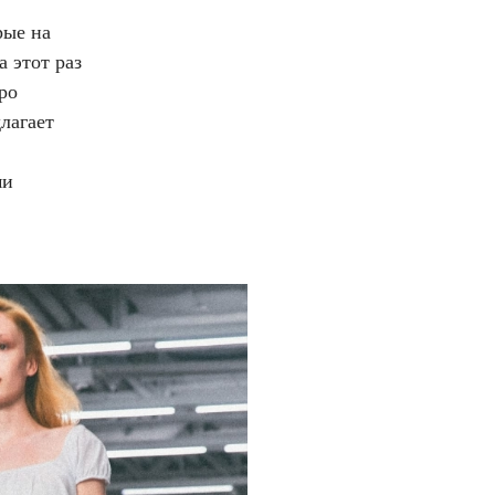
рые на
а этот раз
ро
лагает
ми