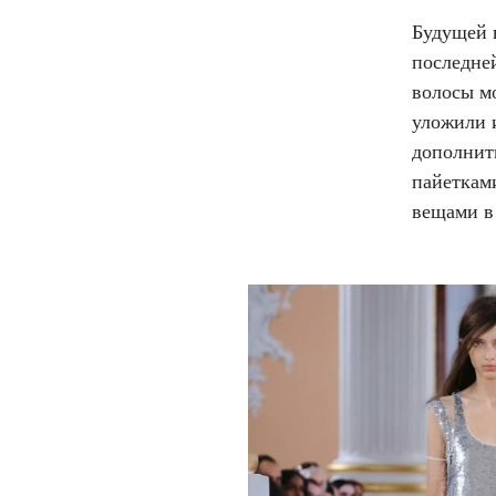
Будущей 
последн
волосы мо
уложили и
дополнит
пайеткам
вещами в