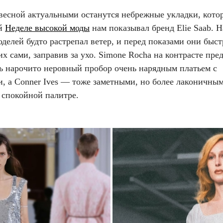
весной актуальными останутся небрежные укладки, кото
ей
Неделе высокой моды
нам показывал бренд Elie Saab. Н
делей будто растрепал ветер, и перед показами они быст
х сами, заправив за ухо. Simone Rocha на контрасте пред
ь нарочито неровный пробор очень нарядным платьем с
и, а Conner Ives — тоже заметными, но более лаконичны
 спокойной палитре.