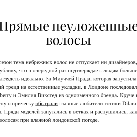
Прямые неуложенны
волосы
сезон тема небрежных волос не отпускает ни дизайнеров
блику, что в очередной раз подтверждает: людям больше
ыглядеть идеально. За Миуччей Прада, которая запустила
ый тренд на естественные укладки, в Лондоне последова
berry и Эмилия Викстед из одноименного бренда. Круче 
тную прическу
обыграли
главные любители готики Dilara
u. Пряди моделей запутались в ветках и распушились, как
 волосам при влажной лондонской погоде.