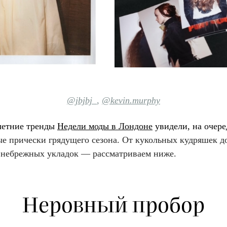
@jbjbj_
,
@kevin.murphy
летние тренды
Недели моды в Лондоне
увидели, на очер
ые прически грядущего сезона. От кукольных кудряшек д
 небрежных укладок — рассматриваем ниже.
Неровный пробор