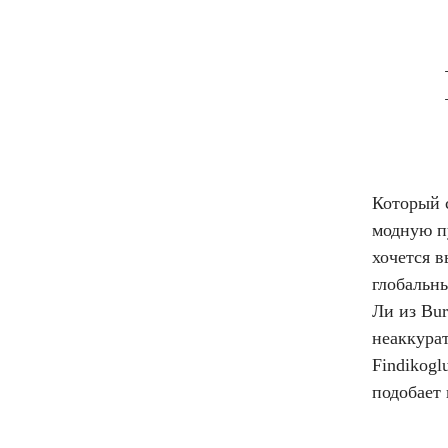
Который 
модную пу
хочется в
глобальн
Ли из Bur
неаккура
Findikogl
подобает