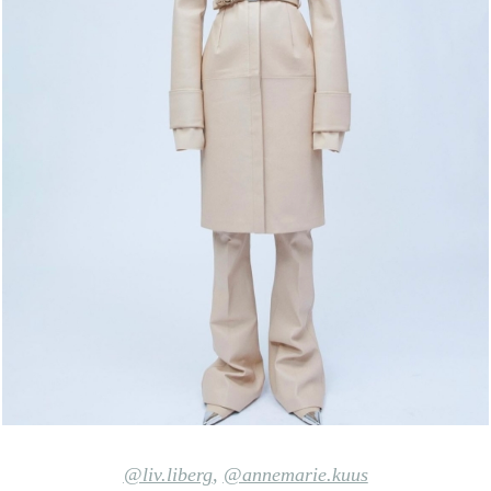
@liv.liberg
,
@annemarie.kuus