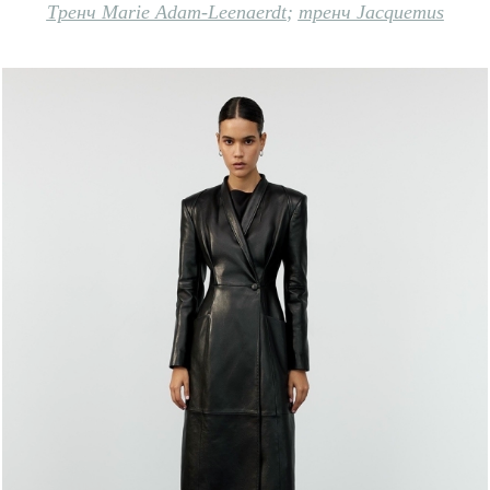
Тренч Marie Adam-Leenaerdt
;
тренч Jacquemus