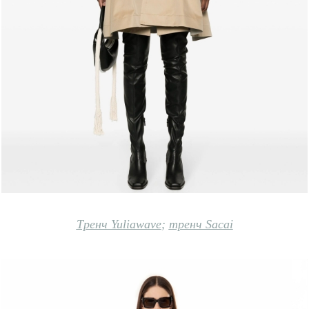
Тренч Yuliawave
;
тренч Sacai