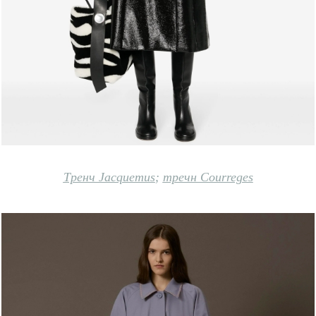
Тренч Jacquemus
;
тречн Courreges