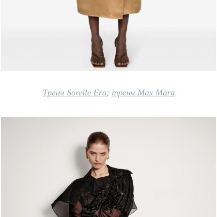
Тренч Sorelle Era
;
тренч Max Mara