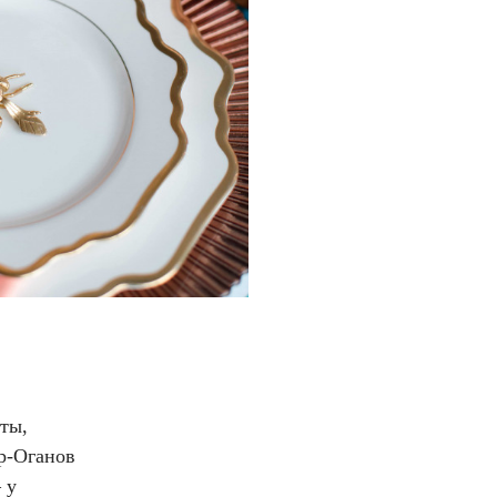
ты,
ер-Оганов
 у