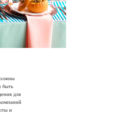
должны
и быть
щения для
 компаний
оты и