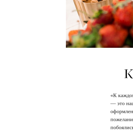
К
«К каждо
— это на
оформлен
пожелани
побоялись