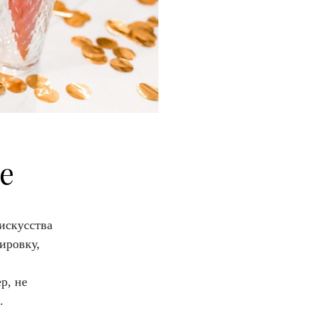
ие
искусства
ировку,
р, не
.