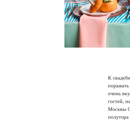
К свадеб
поражать
очень вку
гостей, 
Москвы Co
полутора