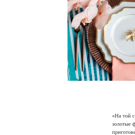
«На той 
золотые 
приготов