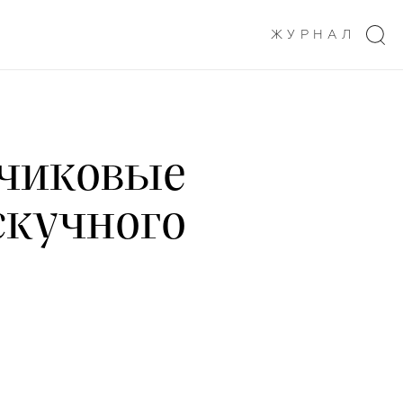
ЖУРНАЛ
нчиковые
скучного