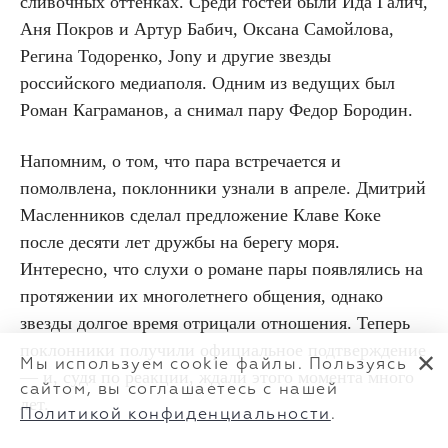
сливочных оттенках. Среди гостей были Ида Галич,
Аня Покров и Артур Бабич, Оксана Самойлова,
Регина Тодоренко, Jony и другие звезды
российского медиаполя. Одним из ведущих был
Роман Каграманов, а снимал пару Федор Бородин.
Напомним, о том, что пара встречается и
помолвлена, поклонники узнали в апреле. Дмитрий
Масленников сделал предложение Клаве Коке
после десяти лет дружбы на берегу моря.
Интересно, что слухи о романе пары появлялись на
протяжении их многолетнего общения, однако
звезды долгое время отрицали отношения. Теперь
поклонники получили официальное подтверждение
✕
Мы используем cookie файлы. Пользуясь
— и, судя по реакции, ждали этого момента много
сайтом, вы соглашаетесь с нашей
лет.
Политикой конфиденциальности
.