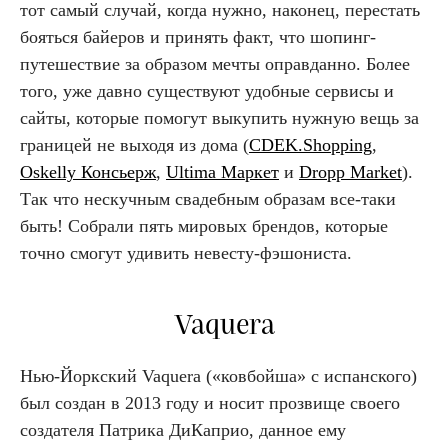
тот самый случай, когда нужно, наконец, перестать
бояться байеров и принять факт, что шопинг-
путешествие за образом мечты оправданно. Более
того, уже давно существуют удобные сервисы и
сайты, которые помогут выкупить нужную вещь за
границей не выходя из дома (
CDEK.Shopping
,
Oskelly Консьерж
,
Ultima Маркет
и
Dropp Market
).
Так что нескучным свадебным образам все-таки
быть! Собрали пять мировых брендов, которые
точно смогут удивить невесту-фэшониста.
Vaquera
Нью-Йоркский Vaquera («ковбойша» с испанского)
был создан в 2013 году и носит прозвище своего
создателя Патрика ДиКаприо, данное ему