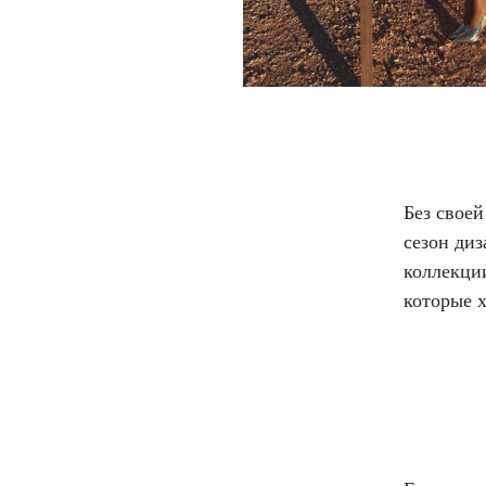
Без свое
сезон ди
коллекци
которые х