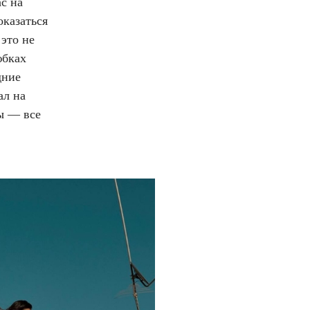
с на
оказаться
это не
юбках
дние
ал на
ты — все