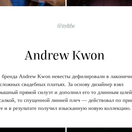
@nybfw
Andrew Kwon
е бренда Andrew Kwon невесты дефилировали в лаконичн
сложных свадебных платьях. За основу дизайнер взял
рышный прямой силуэт и дополнил его то длинным шлей
салкой, то спущенной линией плеч — действовал по пр
ore и в результате получил изысканную новую коллекцию.