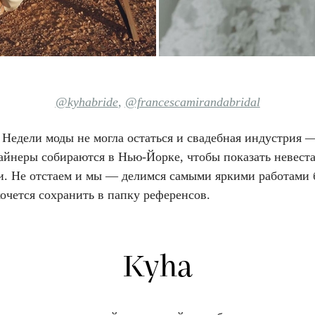
@kyhabride
,
@francescamirandabridal
й Недели моды не могла остаться и свадебная индустрия
зайнеры собираются в Нью-Йорке, чтобы показать невест
и. Не отстаем и мы — делимся самыми яркими работами 
очется сохранить в папку референсов.
Kyha