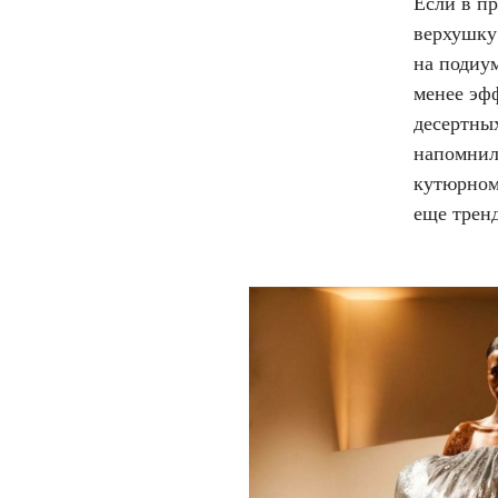
Если в пр
верхушку
на подиум
менее эф
десертны
напомнил
кутюрном 
еще тренд