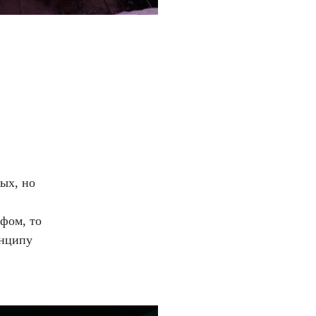
ых, но
фом, то
инципу