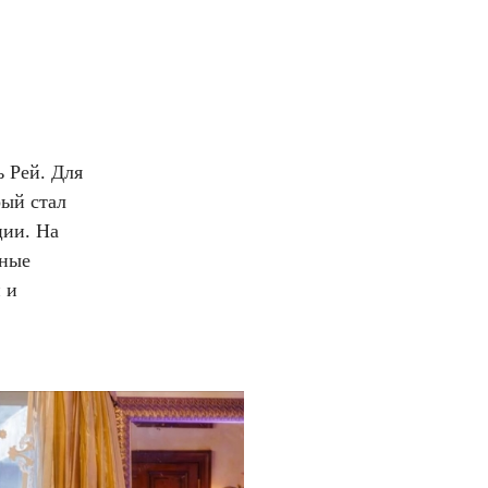
 Рей. Для
рый стал
ции. На
бные
 и