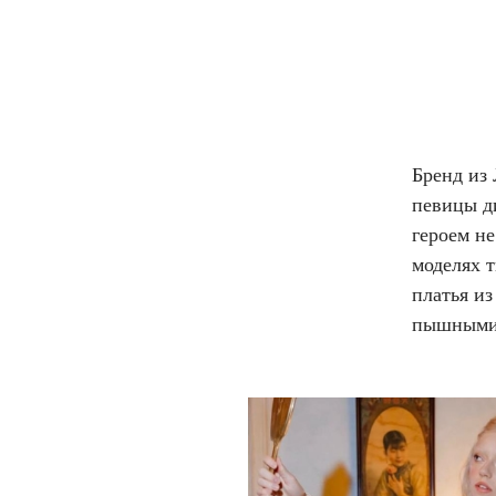
Бренд из
певицы д
героем не
моделях 
платья и
пышными 