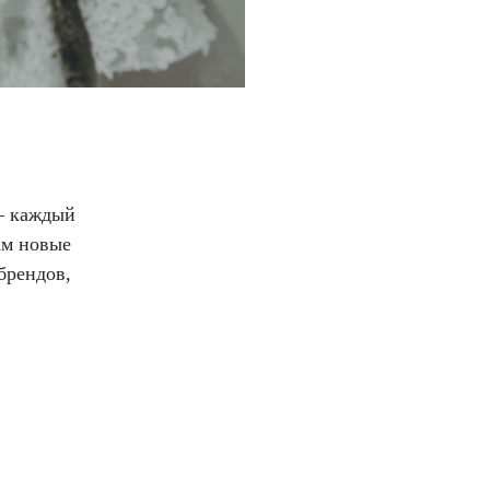
 — каждый
ам новые
брендов,