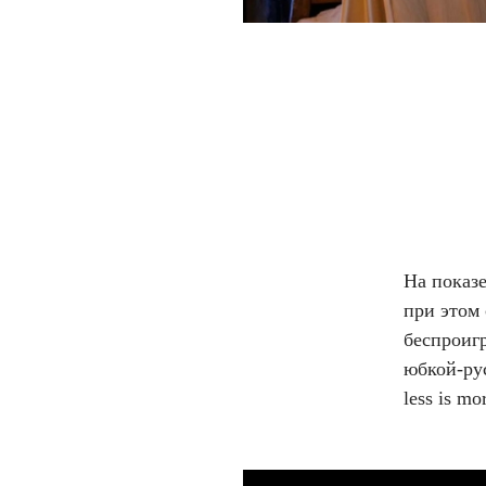
На показ
при этом 
беспроиг
юбкой-ру
less is m