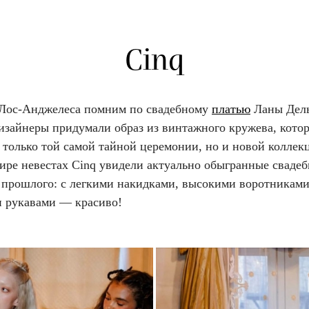
Cinq
 Лос-Анджелеса помним по свадебному
платью
Ланы Дель
изайнеры придумали образ из винтажного кружева, кото
 только той самой тайной церемонии, но и новой коллек
тире невестах Cinq увидели актуально обыгранные сваде
з прошлого: с легкими накидками, высокими воротниками
рукавами — красиво!