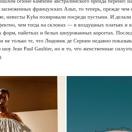
ошлом сезоне кампейн австралийского бренда перенес на
 заснеженных французских Альп, то теперь, прежде чем 
е, невесты Kyha позировали посреди пустыни. И делали 
фектно, чем тогда на склонах — в воздушных платьях и 
х форм, пайетках и белых шнурованных корсетах. После
и не только те, что Людовик де Сернин недавно показыв
шоу Jean Paul Gaultier, но и то, что женственные силуэ
.