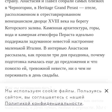
страну. Анастасия и Павел собрали самых близких
в Черногории, в Heritage Grand Perast — отеле,
расположенном в отреставрированном
венецианском дворце XVIII века на берегу
Которского залива. Каменная архитектура, горы,
вода и камерная атмосфера Пераста идеально
поддержали задуманное невестой настроение
маленькой Италии. В интервью Анастасия
рассказала, как прошли три дня праздника, почему
подготовка началась еще до предложения и что
помогло ей, тревожной невесте, ни о чем не
переживать в день свадьбы.
Как вы познакомились?
✕
Мы используем cookie файлы. Пользуясь
сайтом, вы соглашаетесь с нашей
Мы познакомились 8 июля 2022 года — как потом
Политикой конфиденциальности
.
выяснилось, в День семьи, любви и верности. Мы с