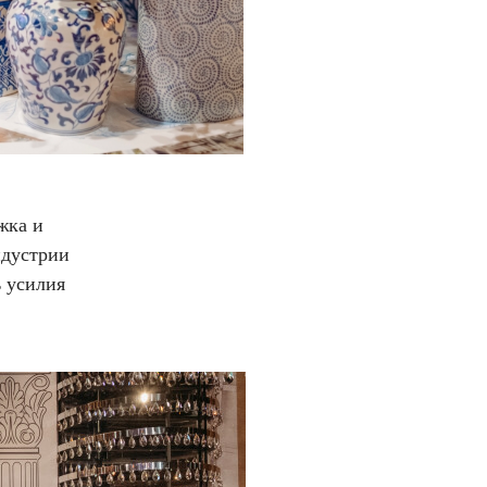
жка и
ндустрии
 усилия