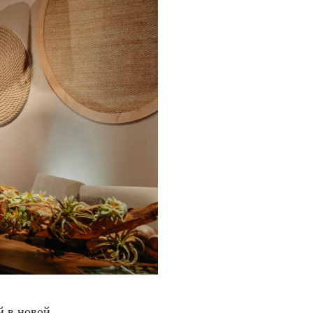
̆ в новой