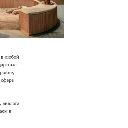
 в любой
дартные
уровне,
 сфере
, аналога
аем в