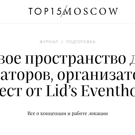
ЖУРНАЛ
/
ПОДГОТОВКА
вое пространство 
аторов, организат
ест от Lid’s Eventh
Все о концепции и работе локации