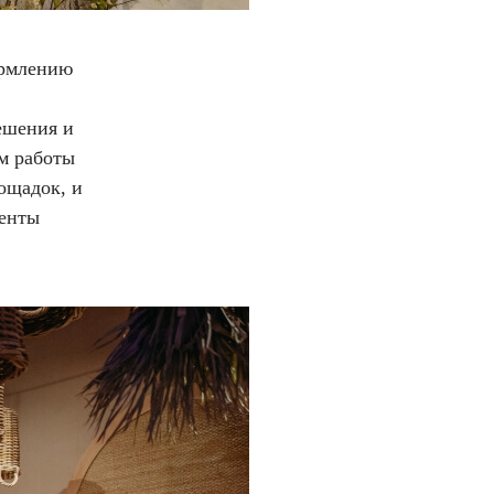
ормлению
решения и
ом работы
ощадок, и
менты