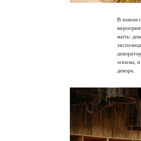
В новом 
мероприя
жить: дек
экспозиц
декорато
эскизы, и
декора.