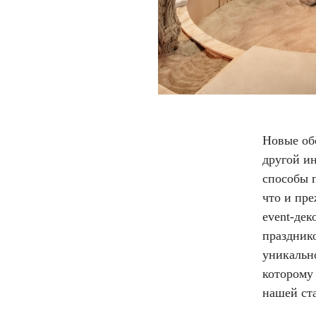
Новые обс
другой и
способы п
что и пр
event-де
праздник
уникально
которому 
нашей ста