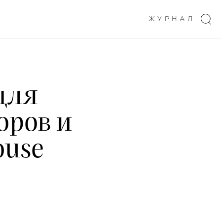
ЖУРНАЛ
для
оров и
ouse