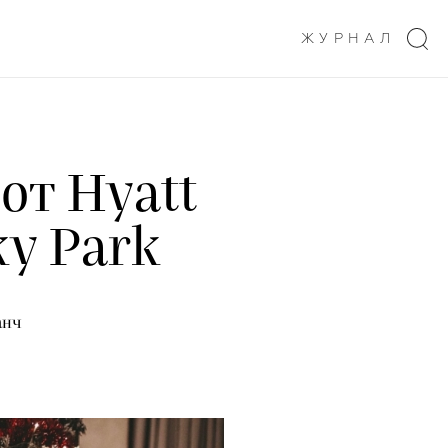
ЖУРНАЛ
от Hyatt
ky Park
анч