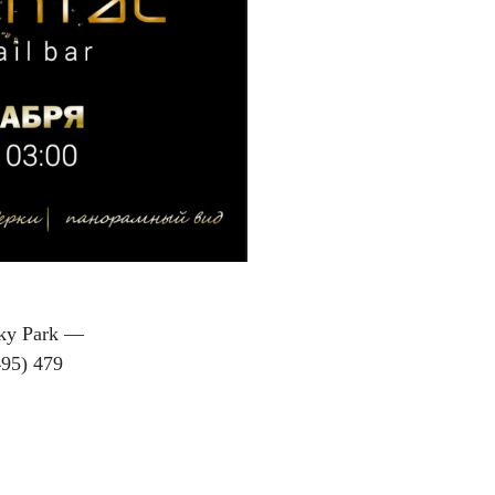
ky Park —
95) 479