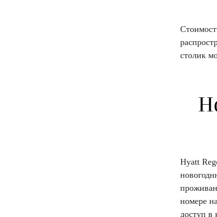
Стоимость
распростр
столик мо
Н
Hyatt Reg
новогодн
проживани
номере на
доступ в 