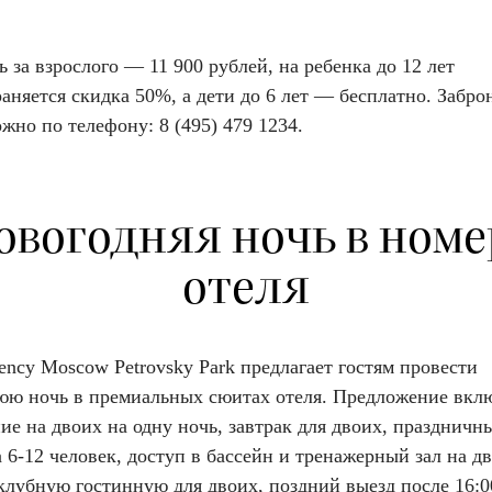
 за взрослого — 11 900 рублей, на ребенка до 12 лет
аняется скидка 50%, а дети до 6 лет — бесплатно. Забро
жно по телефону: 8 (495) 479 1234.
овогодняя ночь в номе
отеля
ency Moscow Petrovsky Park предлагает гостям провести
юю ночь в премиальных сюитах отеля. Предложение вклю
е на двоих на одну ночь, завтрак для двоих, праздничн
 6-12 человек, доступ в бассейн и тренажерный зал на д
клубную гостинную для двоих, поздний выезд после 16:0