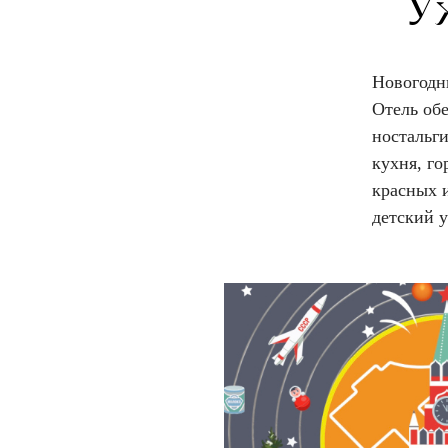
У
Новогодни
Отель об
ностальг
кухня, го
красных 
детский 