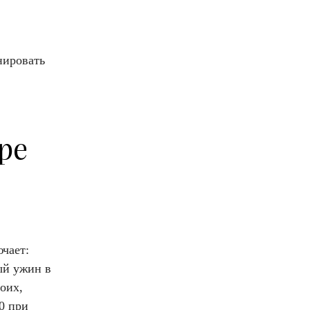
нировать
ре
чает:
ый ужин в
воих,
0 при