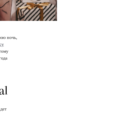
нюю ночь,
cy
тому
года
al
йдет