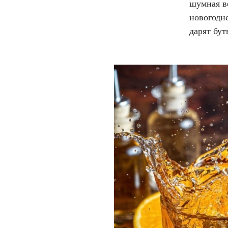
шумная в
новогодне
дарят бу