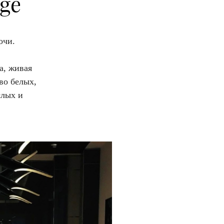
ge
очи.
а, живая
во белых,
слых и