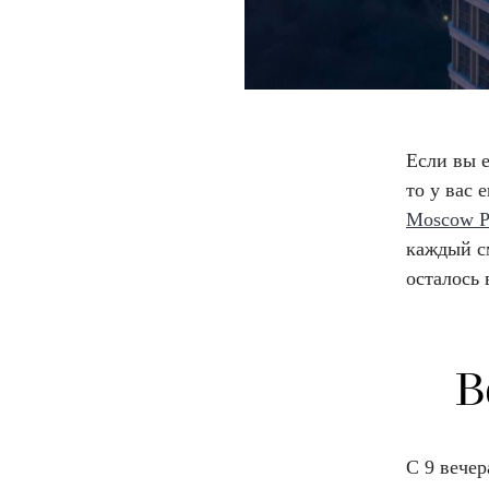
Если вы е
то у вас 
Moscow Pe
каждый см
осталось 
В
С 9 вечер