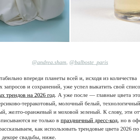
@andrea.sham
,
@
balboste_paris
 стабильно впереди планеты всей и, исходя из количества
х запросов и сохранений, уже успел выкатить свой спис
х трендов на 2026 год
. А уже после — главные цвета эт
персиково-терракотовый, молочный белый, технологичны
ый, желто-оранжевый и моховой зеленый. К слову, эти о
вписываются не только в
праздничный дресс-код
, но в о
ассказываем, как использовать трендовые цвета 2026 по
 в декоре свадьбы, ниже.