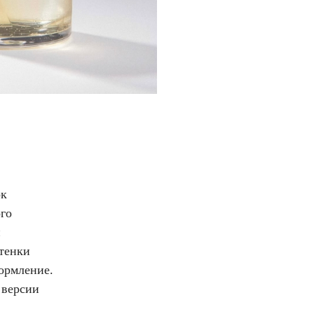
ок
ого
й
ттенки
формление.
 версии