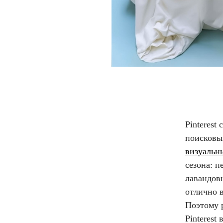
Pinterest
поисковы
визуальны
сезона: 
лавандов
отлично 
Поэтому р
Pinterest