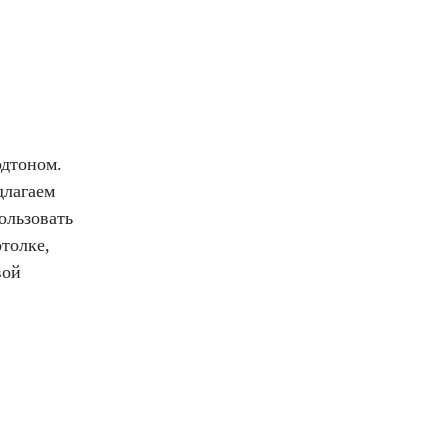
одтоном.
длагаем
ользовать
отолке,
вой