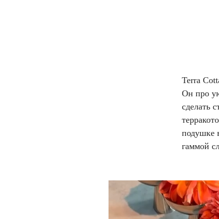
Terra Co
Он про у
сделать с
терракото
подушке 
гаммой сл