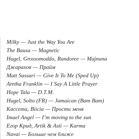
Milky — Just the Way You Are
The Bausa — Magnetic
Hugel, Grossomoddo, Randoree — Majnuna
Джарахов — Прайм
Matt Sassari — Give It To Me (Sped Up)
Aretha Franklin — I Say A Little Prayer
Hope Tala — D.T.M.
Hugel, Solto (FR) — Jamaican (Bam Bam)
Кассета, Biicia — Прости меня
Imael Angel — I’m moving to the sun
Егор Крид, Artik & Asti — Karma
Navai — Больше чем ближе