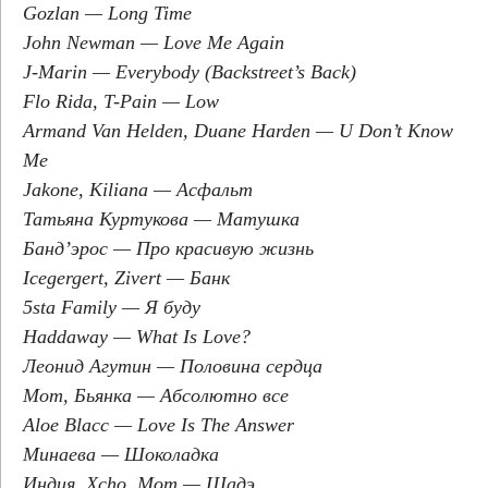
Gozlan — Long Time
John Newman — Love Me Again
J-Marin — Everybody (Backstreet’s Back)
Flo Rida, T-Pain — Low
Armand Van Helden, Duane Harden — U Don’t Know
Me
Jakone, Kiliana — Асфальт
Татьяна Куртукова — Матушка
Банд’эрос — Про красивую жизнь
Icegergert, Zivert — Банк
5sta Family — Я буду
Haddaway — What Is Love?
Леонид Агутин — Половина сердца
Мот, Бьянка — Абсолютно все
Aloe Blacc — Love Is The Answer
Минаева — Шоколадка
Индия, Xcho, Мот — Шадэ